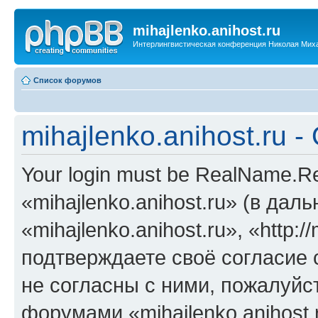
mihajlenko.anihost.ru
Интерлингвистическая конференция Николая Мих
Список форумов
mihajlenko.anihost.ru 
Your login must be RealName.
«mihajlenko.anihost.ru» (в да
«mihajlenko.anihost.ru», «http://
подтверждаете своё согласие
не согласны с ними, пожалуйст
форумами «mihajlenko.anihost.