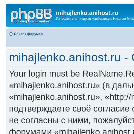
mihajlenko.anihost.ru
Интерлингвистическая конференция Николая Мих
Список форумов
mihajlenko.anihost.ru 
Your login must be RealName.
«mihajlenko.anihost.ru» (в да
«mihajlenko.anihost.ru», «http://
подтверждаете своё согласие
не согласны с ними, пожалуйст
форумами «mihajlenko.anihost.