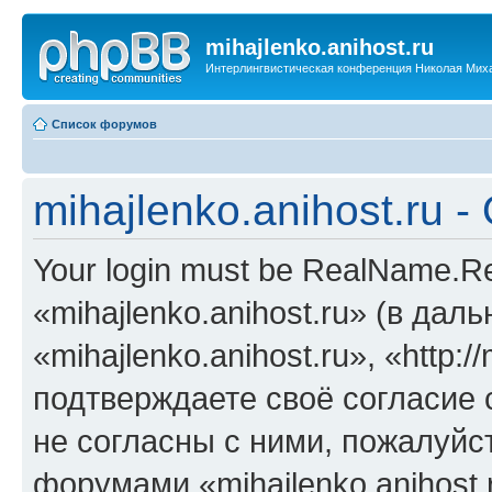
mihajlenko.anihost.ru
Интерлингвистическая конференция Николая Мих
Список форумов
mihajlenko.anihost.ru 
Your login must be RealName.
«mihajlenko.anihost.ru» (в да
«mihajlenko.anihost.ru», «http://
подтверждаете своё согласие
не согласны с ними, пожалуйст
форумами «mihajlenko.anihost.