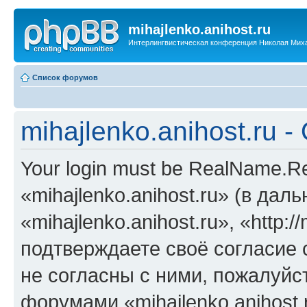
mihajlenko.anihost.ru
Интерлингвистическая конференция Николая Мих
Список форумов
mihajlenko.anihost.ru 
Your login must be RealName.
«mihajlenko.anihost.ru» (в да
«mihajlenko.anihost.ru», «http://
подтверждаете своё согласие
не согласны с ними, пожалуйст
форумами «mihajlenko.anihost.