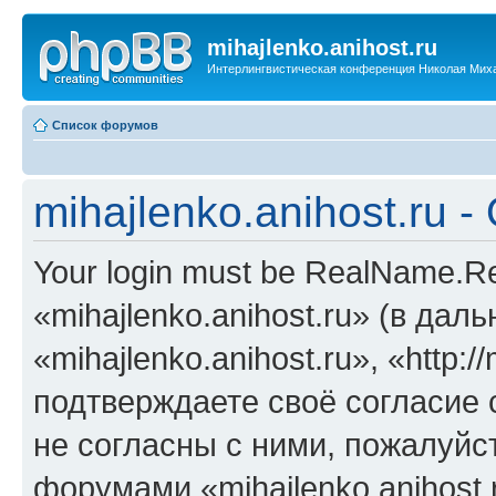
mihajlenko.anihost.ru
Интерлингвистическая конференция Николая Мих
Список форумов
mihajlenko.anihost.ru 
Your login must be RealName.
«mihajlenko.anihost.ru» (в да
«mihajlenko.anihost.ru», «http://
подтверждаете своё согласие
не согласны с ними, пожалуйст
форумами «mihajlenko.anihost.