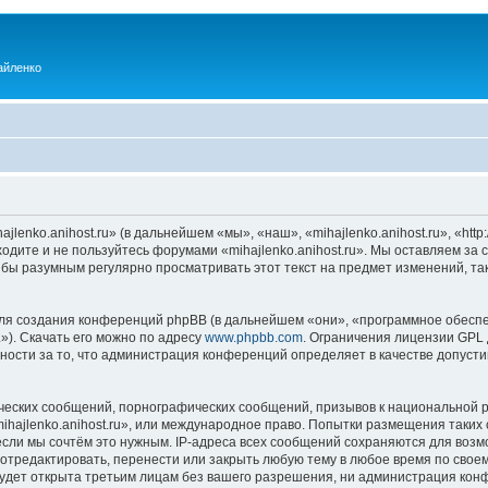
айленко
enko.anihost.ru» (в дальнейшем «мы», «наш», «mihajlenko.anihost.ru», «http:/
одите и не пользуйтесь форумами «mihajlenko.anihost.ru». Мы оставляем за 
 бы разумным регулярно просматривать этот текст на предмет изменений, так
я создания конференций phpBB (в дальнейшем «они», «программное обеспе
»). Скачать его можно по адресу
www.phpbb.com
. Ограничения лицензии GPL 
ности за то, что администрация конференций определяет в качестве допусти
ческих сообщений, порнографических сообщений, призывов к национальной р
mihajlenko.anihost.ru», или международное право. Попытки размещения таки
если мы сочтём это нужным. IP-адреса всех сообщений сохраняются для возм
 отредактировать, перенести или закрыть любую тему в любое время по своем
удет открыта третьим лицам без вашего разрешения, ни администрация конфе