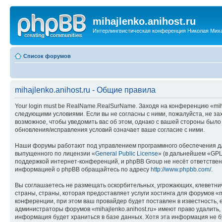
mihajlenko.anihost.ru
Интерлингвистическая конференция Николая Мих
Список форумов
mihajlenko.anihost.ru - Общие правила
Your login must be RealName.RealSurName. Заходя на конференцию «mihajl
следующими условиями. Если вы не согласны с ними, пожалуйста, не зах
возможное, чтобы уведомить вас об этом, однако с вашей стороны было
обновления/исправления условий означает ваше согласие с ними.
Наши форумы работают под управлением программного обеспечения дл
выпущенного по лицензии «
General Public License
» (в дальнейшем «GPL
поддержкой интернет-конференций, и phpBB Group не несёт ответствен
информацией о phpBB обращайтесь по адресу
http://www.phpbb.com/
.
Вы соглашаетесь не размещать оскорбительных, угрожающих, клеветни
страны, страны, которая предоставляет услуги хостинга для форумов «
конференции, при этом ваш провайдер будет поставлен в известность, 
администраторы форумов «mihajlenko.anihost.ru» имеют право удалить,
информация будет храниться в базе данных. Хотя эта информация не б