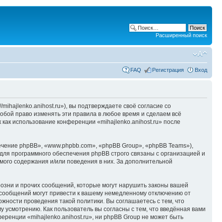
Расширенный поиск
FAQ
Регистрация
Вход
/mihajlenko.anihost.ru»), вы подтверждаете своё согласие со
собой право изменять эти правила в любое время и сделаем всё
 как использование конференции «mihajlenko.anihost.ru» после
чение phpBB», «www.phpbb.com», «phpBB Group», «phpBB Teams»),
для программного обеспечения phpBB строго связаны с организацией и
мого содержания и/или поведения в них. За дополнительной
озни и прочих сообщений, которые могут нарушить законы вашей
х сообщений могут привести к вашему немедленному отключению от
ожности проведения такой политики. Вы соглашаетесь с тем, что
у усмотрению. Как пользователь вы согласны с тем, что введённая вами
ренции «mihajlenko.anihost.ru», ни phpBB Group не может быть