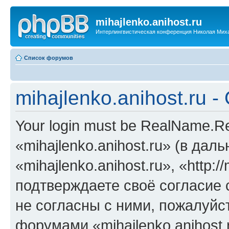
mihajlenko.anihost.ru
Интерлингвистическая конференция Николая Мих
Список форумов
mihajlenko.anihost.ru 
Your login must be RealName.
«mihajlenko.anihost.ru» (в да
«mihajlenko.anihost.ru», «http://
подтверждаете своё согласие
не согласны с ними, пожалуйст
форумами «mihajlenko.anihost.