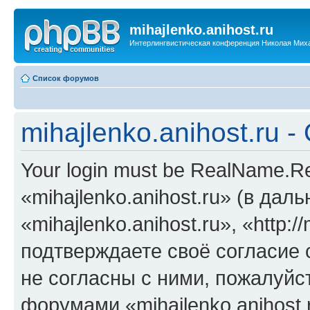
mihajlenko.anihost.ru
Интерлингвистическая конференция Николая Мих
Список форумов
mihajlenko.anihost.ru 
Your login must be RealName.
«mihajlenko.anihost.ru» (в да
«mihajlenko.anihost.ru», «http://
подтверждаете своё согласие
не согласны с ними, пожалуйст
форумами «mihajlenko.anihost.