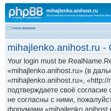
mihajlenko.anihost.ru
Интерлингвистическая конференция Николая Мих
Список форумов
mihajlenko.anihost.ru 
Your login must be RealName.
«mihajlenko.anihost.ru» (в да
«mihajlenko.anihost.ru», «http://
подтверждаете своё согласие
не согласны с ними, пожалуйст
форумами «mihajlenko.anihost.