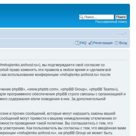
Расширенный поиск
FAQ
Регистрация
Вход
/mihajlenko.anihost.ru»), вы подтверждаете своё согласие со
собой право изменять эти правила в любое время и сделаем всё
 как использование конференции «mihajlenko.anihost.ru» после
чение phpBB», «www.phpbb.com», «phpBB Group», «phpBB Teams»),
для программного обеспечения phpBB строго связаны с организацией и
мого содержания и/или поведения в них. За дополнительной
озни и прочих сообщений, которые могут нарушить законы вашей
х сообщений могут привести к вашему немедленному отключению от
ожности проведения такой политики. Вы соглашаетесь с тем, что
у усмотрению. Как пользователь вы согласны с тем, что введённая вами
ренции «mihajlenko.anihost.ru», ни phpBB Group не может быть