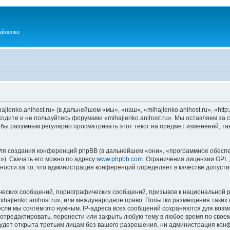
айленко
enko.anihost.ru» (в дальнейшем «мы», «наш», «mihajlenko.anihost.ru», «http:/
одите и не пользуйтесь форумами «mihajlenko.anihost.ru». Мы оставляем за 
 бы разумным регулярно просматривать этот текст на предмет изменений, так
я создания конференций phpBB (в дальнейшем «они», «программное обеспе
»). Скачать его можно по адресу
www.phpbb.com
. Ограничения лицензии GPL 
ности за то, что администрация конференций определяет в качестве допусти
ческих сообщений, порнографических сообщений, призывов к национальной р
mihajlenko.anihost.ru», или международное право. Попытки размещения таки
если мы сочтём это нужным. IP-адреса всех сообщений сохраняются для возм
 отредактировать, перенести или закрыть любую тему в любое время по своем
удет открыта третьим лицам без вашего разрешения, ни администрация конфе