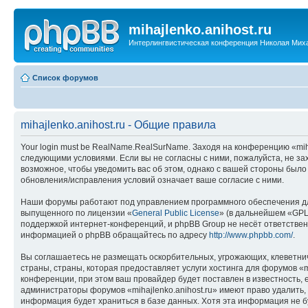
mihajlenko.anihost.ru
Интерлингвистическая конференция Николая Мих
Список форумов
mihajlenko.anihost.ru - Общие правила
Your login must be RealName.RealSurName. Заходя на конференцию «mihajl
следующими условиями. Если вы не согласны с ними, пожалуйста, не зах
возможное, чтобы уведомить вас об этом, однако с вашей стороны было
обновления/исправления условий означает ваше согласие с ними.
Наши форумы работают под управлением программного обеспечения дл
выпущенного по лицензии «
General Public License
» (в дальнейшем «GPL
поддержкой интернет-конференций, и phpBB Group не несёт ответствен
информацией о phpBB обращайтесь по адресу
http://www.phpbb.com/
.
Вы соглашаетесь не размещать оскорбительных, угрожающих, клеветни
страны, страны, которая предоставляет услуги хостинга для форумов «
конференции, при этом ваш провайдер будет поставлен в известность, 
администраторы форумов «mihajlenko.anihost.ru» имеют право удалить,
информация будет храниться в базе данных. Хотя эта информация не б