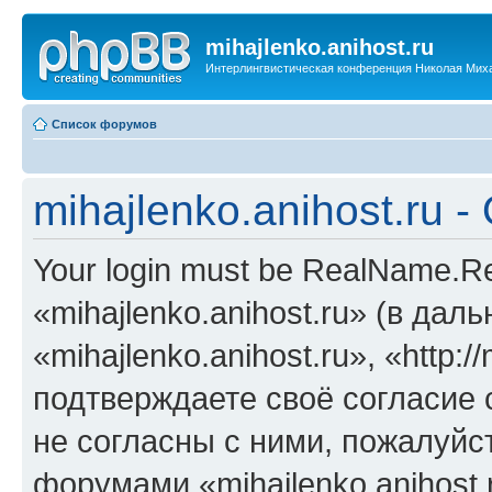
mihajlenko.anihost.ru
Интерлингвистическая конференция Николая Мих
Список форумов
mihajlenko.anihost.ru 
Your login must be RealName.
«mihajlenko.anihost.ru» (в да
«mihajlenko.anihost.ru», «http://
подтверждаете своё согласие
не согласны с ними, пожалуйст
форумами «mihajlenko.anihost.