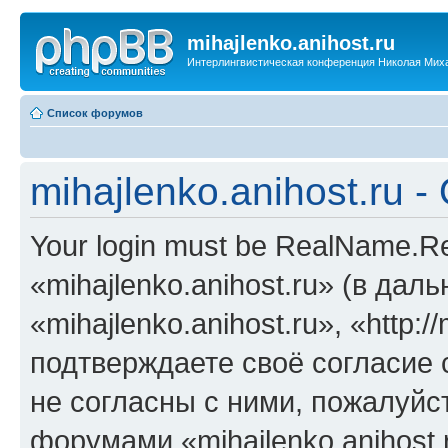
mihajlenko.anihost.ru
Интерлингвистическая конференция Николая Мих
Список форумов
mihajlenko.anihost.ru 
Your login must be RealName.
«mihajlenko.anihost.ru» (в да
«mihajlenko.anihost.ru», «http://
подтверждаете своё согласие
не согласны с ними, пожалуйст
форумами «mihajlenko.anihost.