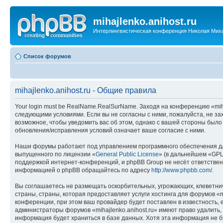
mihajlenko.anihost.ru
Интерлингвистическая конференция Николая Мих
Список форумов
mihajlenko.anihost.ru - Общие правила
Your login must be RealName.RealSurName. Заходя на конференцию «mihajl
следующими условиями. Если вы не согласны с ними, пожалуйста, не зах
возможное, чтобы уведомить вас об этом, однако с вашей стороны было
обновления/исправления условий означает ваше согласие с ними.
Наши форумы работают под управлением программного обеспечения дл
выпущенного по лицензии «
General Public License
» (в дальнейшем «GPL
поддержкой интернет-конференций, и phpBB Group не несёт ответствен
информацией о phpBB обращайтесь по адресу
http://www.phpbb.com/
.
Вы соглашаетесь не размещать оскорбительных, угрожающих, клеветни
страны, страны, которая предоставляет услуги хостинга для форумов «
конференции, при этом ваш провайдер будет поставлен в известность, 
администраторы форумов «mihajlenko.anihost.ru» имеют право удалить,
информация будет храниться в базе данных. Хотя эта информация не б