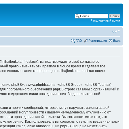
Расширенный поиск
FAQ
Регистрация
Вход
/mihajlenko.anihost.ru»), вы подтверждаете своё согласие со
собой право изменять эти правила в любое время и сделаем всё
 как использование конференции «mihajlenko.anihost.ru» после
чение phpBB», «www.phpbb.com», «phpBB Group», «phpBB Teams»),
для программного обеспечения phpBB строго связаны с организацией и
мого содержания и/или поведения в них. За дополнительной
озни и прочих сообщений, которые могут нарушить законы вашей
х сообщений могут привести к вашему немедленному отключению от
ожности проведения такой политики. Вы соглашаетесь с тем, что
у усмотрению. Как пользователь вы согласны с тем, что введённая вами
ренции «mihajlenko.anihost.ru», ни phpBB Group не может быть