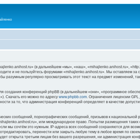
айленко
enko.anihost.ru» (в дальнейшем «мы», «наш», «mihajlenko.anihost.ru», «http:/
одите и не пользуйтесь форумами «mihajlenko.anihost.ru». Мы оставляем за 
 бы разумным регулярно просматривать этот текст на предмет изменений, так
я создания конференций phpBB (в дальнейшем «они», «программное обеспе
»). Скачать его можно по адресу
www.phpbb.com
. Ограничения лицензии GPL 
ности за то, что администрация конференций определяет в качестве допусти
ческих сообщений, порнографических сообщений, призывов к национальной р
mihajlenko.anihost.ru», или международное право. Попытки размещения таки
если мы сочтём это нужным. IP-адреса всех сообщений сохраняются для возм
 отредактировать, перенести или закрыть любую тему в любое время по своем
удет открыта третьим лицам без вашего разрешения, ни администрация конфе