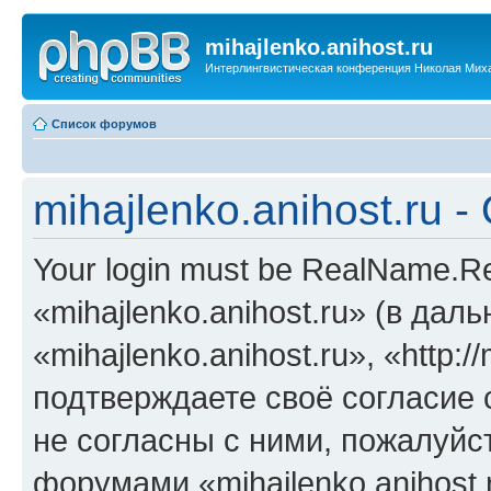
mihajlenko.anihost.ru
Интерлингвистическая конференция Николая Мих
Список форумов
mihajlenko.anihost.ru 
Your login must be RealName.
«mihajlenko.anihost.ru» (в да
«mihajlenko.anihost.ru», «http://
подтверждаете своё согласие
не согласны с ними, пожалуйст
форумами «mihajlenko.anihost.