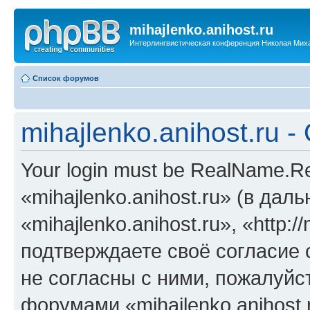
mihajlenko.anihost.ru
Интерлингвистическая конференция Николая Мих
Список форумов
mihajlenko.anihost.ru 
Your login must be RealName.
«mihajlenko.anihost.ru» (в да
«mihajlenko.anihost.ru», «http://
подтверждаете своё согласие
не согласны с ними, пожалуйст
форумами «mihajlenko.anihost.