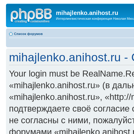
mihajlenko.anihost.ru
Интерлингвистическая конференция Николая Мих
Список форумов
mihajlenko.anihost.ru 
Your login must be RealName.
«mihajlenko.anihost.ru» (в да
«mihajlenko.anihost.ru», «http://
подтверждаете своё согласие
не согласны с ними, пожалуйст
форумами «mihajlenko.anihost.