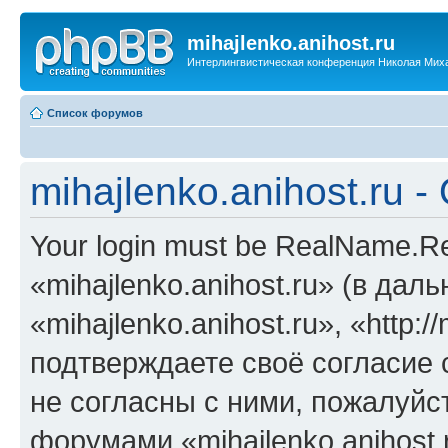
mihajlenko.anihost.ru
Интерлингвистическая конференция Николая Мих
Список форумов
mihajlenko.anihost.ru 
Your login must be RealName.
«mihajlenko.anihost.ru» (в да
«mihajlenko.anihost.ru», «http://
подтверждаете своё согласие
не согласны с ними, пожалуйст
форумами «mihajlenko.anihost.