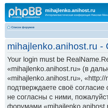
mihajlenko.anihost.ru
Интерлингвистическая конференция Николая Мих
Список форумов
mihajlenko.anihost.ru 
Your login must be RealName.
«mihajlenko.anihost.ru» (в да
«mihajlenko.anihost.ru», «http://
подтверждаете своё согласие
не согласны с ними, пожалуйст
форумами «mihajlenko.anihost.