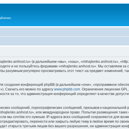
айленко
enko.anihost.ru» (в дальнейшем «мы», «наш», «mihajlenko.anihost.ru», «http:/
одите и не пользуйтесь форумами «mihajlenko.anihost.ru». Мы оставляем за 
 бы разумным регулярно просматривать этот текст на предмет изменений, так
я создания конференций phpBB (в дальнейшем «они», «программное обеспе
»). Скачать его можно по адресу
www.phpbb.com
. Ограничения лицензии GPL 
ности за то, что администрация конференций определяет в качестве допусти
ческих сообщений, порнографических сообщений, призывов к национальной р
mihajlenko.anihost.ru», или международное право. Попытки размещения таки
если мы сочтём это нужным. IP-адреса всех сообщений сохраняются для возм
 отредактировать, перенести или закрыть любую тему в любое время по своем
удет открыта третьим лицам без вашего разрешения, ни администрация конфе