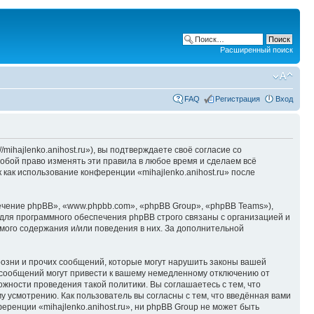
Расширенный поиск
FAQ
Регистрация
Вход
/mihajlenko.anihost.ru»), вы подтверждаете своё согласие со
собой право изменять эти правила в любое время и сделаем всё
 как использование конференции «mihajlenko.anihost.ru» после
чение phpBB», «www.phpbb.com», «phpBB Group», «phpBB Teams»),
для программного обеспечения phpBB строго связаны с организацией и
мого содержания и/или поведения в них. За дополнительной
озни и прочих сообщений, которые могут нарушить законы вашей
х сообщений могут привести к вашему немедленному отключению от
ожности проведения такой политики. Вы соглашаетесь с тем, что
у усмотрению. Как пользователь вы согласны с тем, что введённая вами
ренции «mihajlenko.anihost.ru», ни phpBB Group не может быть