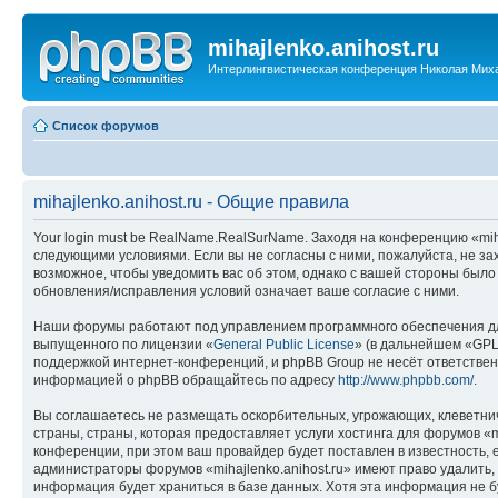
mihajlenko.anihost.ru
Интерлингвистическая конференция Николая Мих
Список форумов
mihajlenko.anihost.ru - Общие правила
Your login must be RealName.RealSurName. Заходя на конференцию «mihajl
следующими условиями. Если вы не согласны с ними, пожалуйста, не зах
возможное, чтобы уведомить вас об этом, однако с вашей стороны было
обновления/исправления условий означает ваше согласие с ними.
Наши форумы работают под управлением программного обеспечения дл
выпущенного по лицензии «
General Public License
» (в дальнейшем «GPL
поддержкой интернет-конференций, и phpBB Group не несёт ответствен
информацией о phpBB обращайтесь по адресу
http://www.phpbb.com/
.
Вы соглашаетесь не размещать оскорбительных, угрожающих, клеветни
страны, страны, которая предоставляет услуги хостинга для форумов «
конференции, при этом ваш провайдер будет поставлен в известность, 
администраторы форумов «mihajlenko.anihost.ru» имеют право удалить,
информация будет храниться в базе данных. Хотя эта информация не б