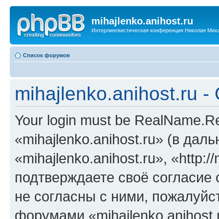
mihajlenko.anihost.ru
Интерлингвистическая конференция Николая Мих
Список форумов
mihajlenko.anihost.ru 
Your login must be RealName.
«mihajlenko.anihost.ru» (в да
«mihajlenko.anihost.ru», «http://
подтверждаете своё согласие
не согласны с ними, пожалуйст
форумами «mihajlenko.anihost.