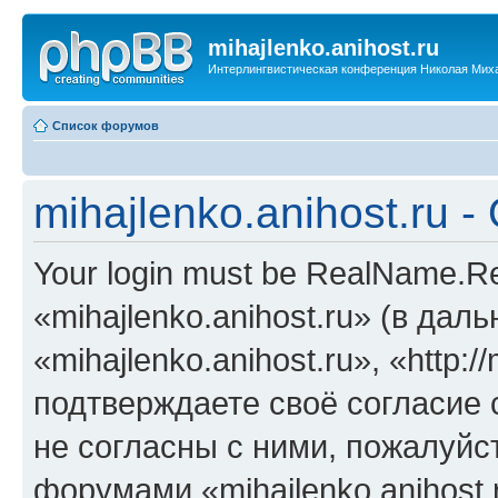
mihajlenko.anihost.ru
Интерлингвистическая конференция Николая Мих
Список форумов
mihajlenko.anihost.ru 
Your login must be RealName.
«mihajlenko.anihost.ru» (в да
«mihajlenko.anihost.ru», «http://
подтверждаете своё согласие
не согласны с ними, пожалуйст
форумами «mihajlenko.anihost.