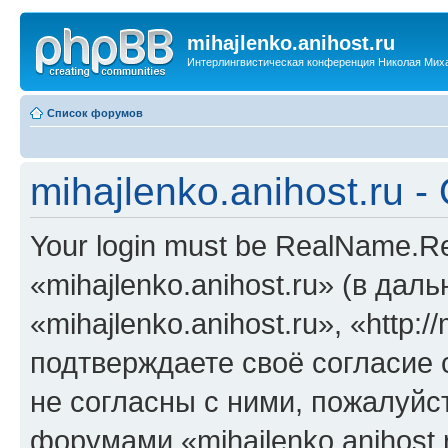
mihajlenko.anihost.ru
Интерлингвистическая конференция Николая Мих
Список форумов
mihajlenko.anihost.ru 
Your login must be RealName.
«mihajlenko.anihost.ru» (в да
«mihajlenko.anihost.ru», «http://
подтверждаете своё согласие
не согласны с ними, пожалуйст
форумами «mihajlenko.anihost.