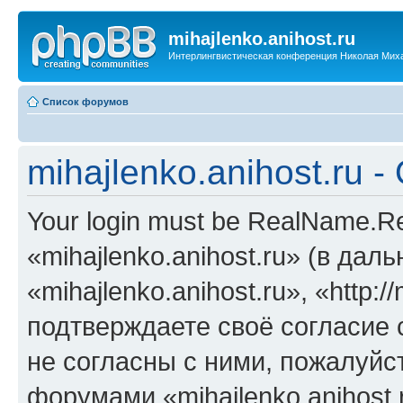
mihajlenko.anihost.ru
Интерлингвистическая конференция Николая Мих
Список форумов
mihajlenko.anihost.ru 
Your login must be RealName.
«mihajlenko.anihost.ru» (в да
«mihajlenko.anihost.ru», «http://
подтверждаете своё согласие
не согласны с ними, пожалуйст
форумами «mihajlenko.anihost.