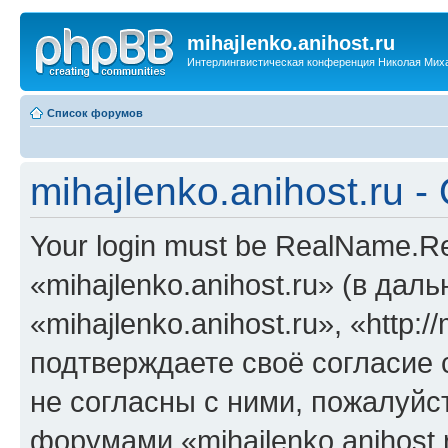
mihajlenko.anihost.ru
Интерлингвистическая конференция Николая Мих
Список форумов
mihajlenko.anihost.ru 
Your login must be RealName.
«mihajlenko.anihost.ru» (в да
«mihajlenko.anihost.ru», «http://
подтверждаете своё согласие
не согласны с ними, пожалуйст
форумами «mihajlenko.anihost.