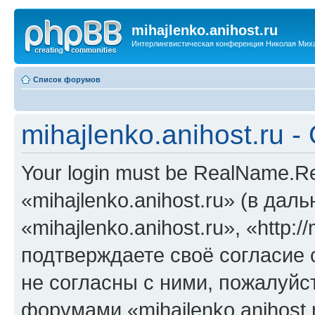
mihajlenko.anihost.ru
Интерлингвистическая конференция Николая Мих
Список форумов
mihajlenko.anihost.ru 
Your login must be RealName.
«mihajlenko.anihost.ru» (в да
«mihajlenko.anihost.ru», «http://
подтверждаете своё согласие
не согласны с ними, пожалуйст
форумами «mihajlenko.anihost.