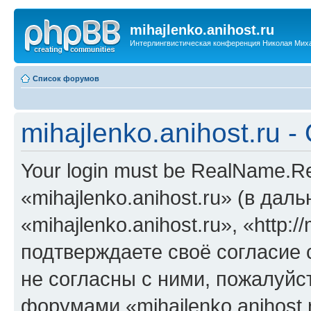
mihajlenko.anihost.ru
Интерлингвистическая конференция Николая Мих
Список форумов
mihajlenko.anihost.ru 
Your login must be RealName.
«mihajlenko.anihost.ru» (в да
«mihajlenko.anihost.ru», «http://
подтверждаете своё согласие
не согласны с ними, пожалуйст
форумами «mihajlenko.anihost.