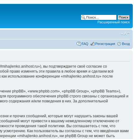
Расширенный поиск
FAQ
Регистрация
Вход
/mihajlenko.anihost.ru»), вы подтверждаете своё согласие со
собой право изменять эти правила в любое время и сделаем всё
 как использование конференции «mihajlenko.anihost.ru» после
чение phpBB», «www.phpbb.com», «phpBB Group», «phpBB Teams»),
для программного обеспечения phpBB строго связаны с организацией и
мого содержания и/или поведения в них. За дополнительной
озни и прочих сообщений, которые могут нарушить законы вашей
х сообщений могут привести к вашему немедленному отключению от
ожности проведения такой политики. Вы соглашаетесь с тем, что
у усмотрению. Как пользователь вы согласны с тем, что введённая вами
ренции «mihajlenko.anihost.ru», ни phpBB Group не может быть