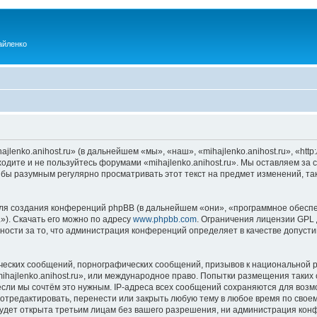
айленко
enko.anihost.ru» (в дальнейшем «мы», «наш», «mihajlenko.anihost.ru», «http:/
одите и не пользуйтесь форумами «mihajlenko.anihost.ru». Мы оставляем за 
 бы разумным регулярно просматривать этот текст на предмет изменений, так
я создания конференций phpBB (в дальнейшем «они», «программное обеспе
»). Скачать его можно по адресу
www.phpbb.com
. Ограничения лицензии GPL 
ности за то, что администрация конференций определяет в качестве допусти
ческих сообщений, порнографических сообщений, призывов к национальной р
mihajlenko.anihost.ru», или международное право. Попытки размещения таки
если мы сочтём это нужным. IP-адреса всех сообщений сохраняются для возм
 отредактировать, перенести или закрыть любую тему в любое время по своем
удет открыта третьим лицам без вашего разрешения, ни администрация конфе