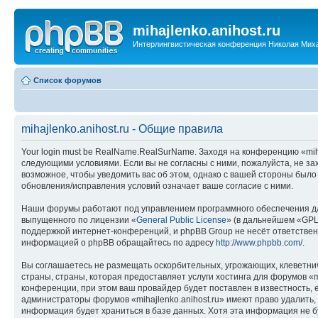
mihajlenko.anihost.ru
Интерлингвистическая конференция Николая Мих
Список форумов
mihajlenko.anihost.ru - Общие правила
Your login must be RealName.RealSurName. Заходя на конференцию «mihajl
следующими условиями. Если вы не согласны с ними, пожалуйста, не зах
возможное, чтобы уведомить вас об этом, однако с вашей стороны было
обновления/исправления условий означает ваше согласие с ними.
Наши форумы работают под управлением программного обеспечения дл
выпущенного по лицензии «
General Public License
» (в дальнейшем «GPL
поддержкой интернет-конференций, и phpBB Group не несёт ответствен
информацией о phpBB обращайтесь по адресу
http://www.phpbb.com/
.
Вы соглашаетесь не размещать оскорбительных, угрожающих, клеветни
страны, страны, которая предоставляет услуги хостинга для форумов «
конференции, при этом ваш провайдер будет поставлен в известность, 
администраторы форумов «mihajlenko.anihost.ru» имеют право удалить,
информация будет храниться в базе данных. Хотя эта информация не б