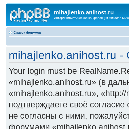
mihajlenko.anihost.ru
Интерлингвистическая конференция Николая Мих
Список форумов
mihajlenko.anihost.ru 
Your login must be RealName.
«mihajlenko.anihost.ru» (в да
«mihajlenko.anihost.ru», «http://
подтверждаете своё согласие
не согласны с ними, пожалуйст
форумами «mihajlenko.anihost.