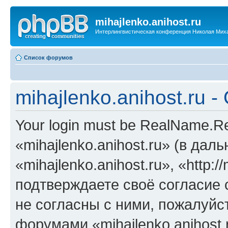
mihajlenko.anihost.ru
Интерлингвистическая конференция Николая Мих
Список форумов
mihajlenko.anihost.ru 
Your login must be RealName.
«mihajlenko.anihost.ru» (в да
«mihajlenko.anihost.ru», «http://
подтверждаете своё согласие
не согласны с ними, пожалуйст
форумами «mihajlenko.anihost.