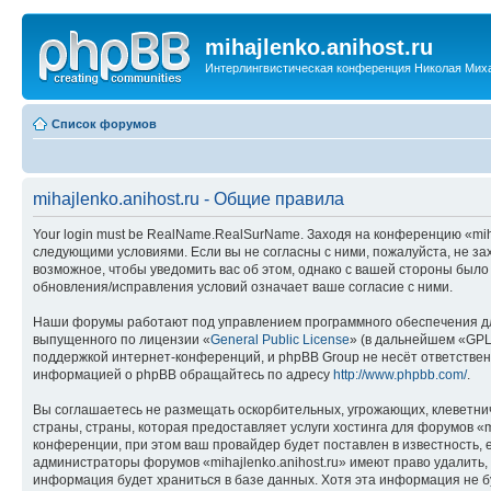
mihajlenko.anihost.ru
Интерлингвистическая конференция Николая Мих
Список форумов
mihajlenko.anihost.ru - Общие правила
Your login must be RealName.RealSurName. Заходя на конференцию «mihajl
следующими условиями. Если вы не согласны с ними, пожалуйста, не зах
возможное, чтобы уведомить вас об этом, однако с вашей стороны было
обновления/исправления условий означает ваше согласие с ними.
Наши форумы работают под управлением программного обеспечения дл
выпущенного по лицензии «
General Public License
» (в дальнейшем «GPL
поддержкой интернет-конференций, и phpBB Group не несёт ответствен
информацией о phpBB обращайтесь по адресу
http://www.phpbb.com/
.
Вы соглашаетесь не размещать оскорбительных, угрожающих, клеветни
страны, страны, которая предоставляет услуги хостинга для форумов «
конференции, при этом ваш провайдер будет поставлен в известность, 
администраторы форумов «mihajlenko.anihost.ru» имеют право удалить,
информация будет храниться в базе данных. Хотя эта информация не б