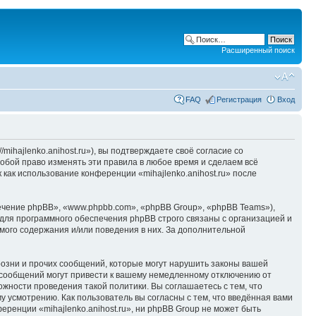
Расширенный поиск
FAQ
Регистрация
Вход
/mihajlenko.anihost.ru»), вы подтверждаете своё согласие со
собой право изменять эти правила в любое время и сделаем всё
 как использование конференции «mihajlenko.anihost.ru» после
чение phpBB», «www.phpbb.com», «phpBB Group», «phpBB Teams»),
для программного обеспечения phpBB строго связаны с организацией и
мого содержания и/или поведения в них. За дополнительной
озни и прочих сообщений, которые могут нарушить законы вашей
х сообщений могут привести к вашему немедленному отключению от
ожности проведения такой политики. Вы соглашаетесь с тем, что
у усмотрению. Как пользователь вы согласны с тем, что введённая вами
ренции «mihajlenko.anihost.ru», ни phpBB Group не может быть