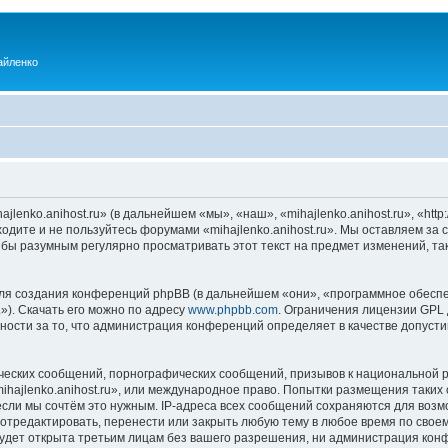
айленко
enko.anihost.ru» (в дальнейшем «мы», «наш», «mihajlenko.anihost.ru», «http:/
одите и не пользуйтесь форумами «mihajlenko.anihost.ru». Мы оставляем за 
 бы разумным регулярно просматривать этот текст на предмет изменений, так
я создания конференций phpBB (в дальнейшем «они», «программное обеспе
»). Скачать его можно по адресу
www.phpbb.com
. Ограничения лицензии GPL 
ности за то, что администрация конференций определяет в качестве допусти
ческих сообщений, порнографических сообщений, призывов к национальной р
mihajlenko.anihost.ru», или международное право. Попытки размещения таки
если мы сочтём это нужным. IP-адреса всех сообщений сохраняются для возм
 отредактировать, перенести или закрыть любую тему в любое время по своем
удет открыта третьим лицам без вашего разрешения, ни администрация конфе