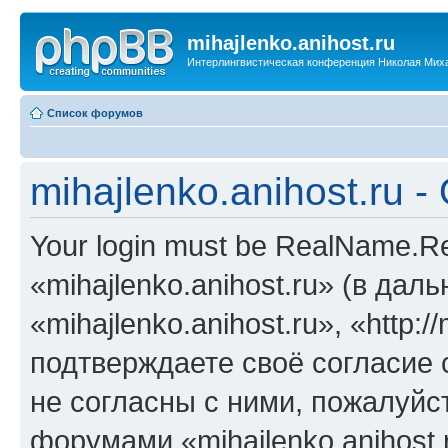
mihajlenko.anihost.ru
Интерлингвистическая конференция Николая Мих
Список форумов
mihajlenko.anihost.ru 
Your login must be RealName.
«mihajlenko.anihost.ru» (в да
«mihajlenko.anihost.ru», «http://
подтверждаете своё согласие
не согласны с ними, пожалуйст
форумами «mihajlenko.anihost.