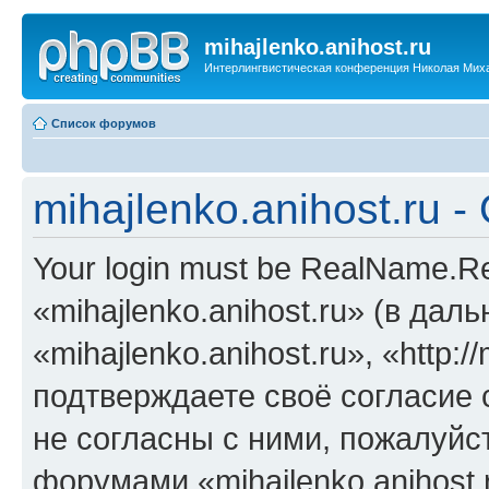
mihajlenko.anihost.ru
Интерлингвистическая конференция Николая Мих
Список форумов
mihajlenko.anihost.ru 
Your login must be RealName.
«mihajlenko.anihost.ru» (в да
«mihajlenko.anihost.ru», «http://
подтверждаете своё согласие
не согласны с ними, пожалуйст
форумами «mihajlenko.anihost.