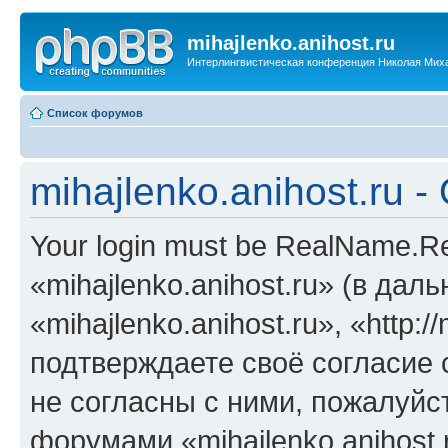
mihajlenko.anihost.ru
Интерлингвистическая конференция Николая Мих
Список форумов
mihajlenko.anihost.ru 
Your login must be RealName.
«mihajlenko.anihost.ru» (в да
«mihajlenko.anihost.ru», «http://
подтверждаете своё согласие
не согласны с ними, пожалуйст
форумами «mihajlenko.anihost.