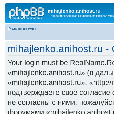
mihajlenko.anihost.ru
Интерлингвистическая конференция Николая Мих
Список форумов
mihajlenko.anihost.ru 
Your login must be RealName.
«mihajlenko.anihost.ru» (в да
«mihajlenko.anihost.ru», «http://
подтверждаете своё согласие
не согласны с ними, пожалуйст
форумами «mihajlenko.anihost.