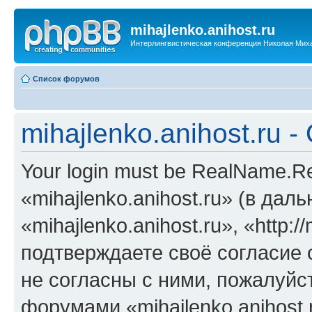
mihajlenko.anihost.ru
Интерлингвистическая конференция Николая Мих
Список форумов
mihajlenko.anihost.ru 
Your login must be RealName.
«mihajlenko.anihost.ru» (в да
«mihajlenko.anihost.ru», «http://
подтверждаете своё согласие
не согласны с ними, пожалуйст
форумами «mihajlenko.anihost.