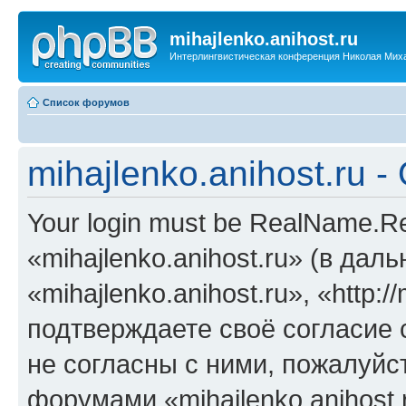
mihajlenko.anihost.ru
Интерлингвистическая конференция Николая Мих
Список форумов
mihajlenko.anihost.ru 
Your login must be RealName.
«mihajlenko.anihost.ru» (в да
«mihajlenko.anihost.ru», «http://
подтверждаете своё согласие
не согласны с ними, пожалуйст
форумами «mihajlenko.anihost.