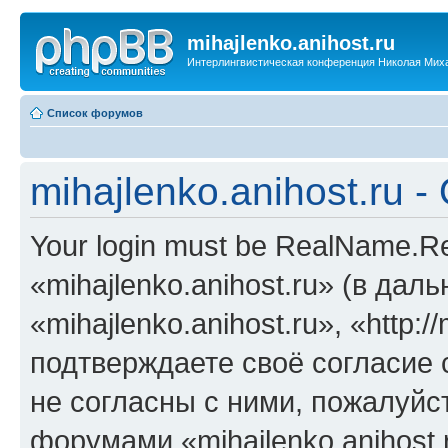
mihajlenko.anihost.ru
Интерлингвистическая конференция Николая Мих
Список форумов
mihajlenko.anihost.ru 
Your login must be RealName.
«mihajlenko.anihost.ru» (в да
«mihajlenko.anihost.ru», «http://
подтверждаете своё согласие
не согласны с ними, пожалуйст
форумами «mihajlenko.anihost.