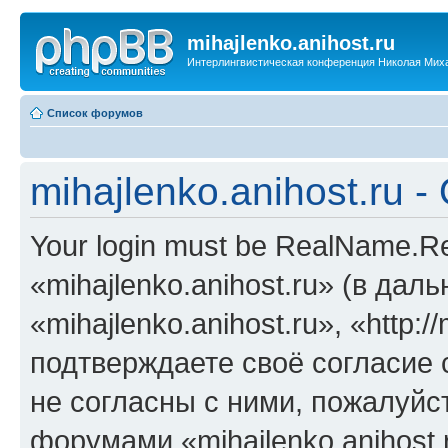
mihajlenko.anihost.ru
Интерлингвистическая конференция Николая Мих
Список форумов
mihajlenko.anihost.ru 
Your login must be RealName.
«mihajlenko.anihost.ru» (в да
«mihajlenko.anihost.ru», «http://
подтверждаете своё согласие
не согласны с ними, пожалуйст
форумами «mihajlenko.anihost.