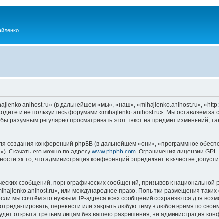
айленко
enko.anihost.ru» (в дальнейшем «мы», «наш», «mihajlenko.anihost.ru», «http:/
одите и не пользуйтесь форумами «mihajlenko.anihost.ru». Мы оставляем за 
 бы разумным регулярно просматривать этот текст на предмет изменений, так
я создания конференций phpBB (в дальнейшем «они», «программное обеспе
»). Скачать его можно по адресу
www.phpbb.com
. Ограничения лицензии GPL 
ности за то, что администрация конференций определяет в качестве допусти
ческих сообщений, порнографических сообщений, призывов к национальной р
mihajlenko.anihost.ru», или международное право. Попытки размещения таки
если мы сочтём это нужным. IP-адреса всех сообщений сохраняются для возм
 отредактировать, перенести или закрыть любую тему в любое время по своем
удет открыта третьим лицам без вашего разрешения, ни администрация конфе