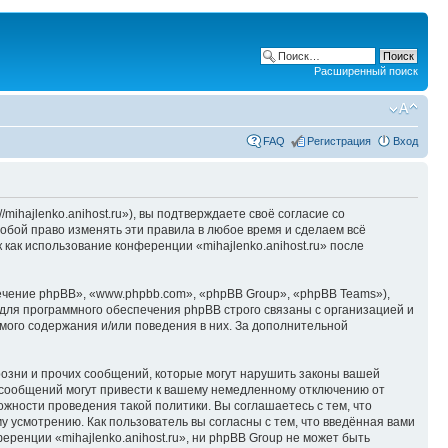
Расширенный поиск
FAQ
Регистрация
Вход
/mihajlenko.anihost.ru»), вы подтверждаете своё согласие со
собой право изменять эти правила в любое время и сделаем всё
 как использование конференции «mihajlenko.anihost.ru» после
чение phpBB», «www.phpbb.com», «phpBB Group», «phpBB Teams»),
для программного обеспечения phpBB строго связаны с организацией и
мого содержания и/или поведения в них. За дополнительной
озни и прочих сообщений, которые могут нарушить законы вашей
х сообщений могут привести к вашему немедленному отключению от
ожности проведения такой политики. Вы соглашаетесь с тем, что
у усмотрению. Как пользователь вы согласны с тем, что введённая вами
ренции «mihajlenko.anihost.ru», ни phpBB Group не может быть