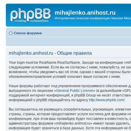
mihajlenko.anihost.ru
Интерлингвистическая конференция Николая Мих
Список форумов
mihajlenko.anihost.ru - Общие правила
Your login must be RealName.RealSurName. Заходя на конференцию «mihajl
следующими условиями. Если вы не согласны с ними, пожалуйста, не зах
возможное, чтобы уведомить вас об этом, однако с вашей стороны было
обновления/исправления условий означает ваше согласие с ними.
Наши форумы работают под управлением программного обеспечения дл
выпущенного по лицензии «
General Public License
» (в дальнейшем «GPL
поддержкой интернет-конференций, и phpBB Group не несёт ответствен
информацией о phpBB обращайтесь по адресу
http://www.phpbb.com/
.
Вы соглашаетесь не размещать оскорбительных, угрожающих, клеветни
страны, страны, которая предоставляет услуги хостинга для форумов «
конференции, при этом ваш провайдер будет поставлен в известность, 
администраторы форумов «mihajlenko.anihost.ru» имеют право удалить,
информация будет храниться в базе данных. Хотя эта информация не б