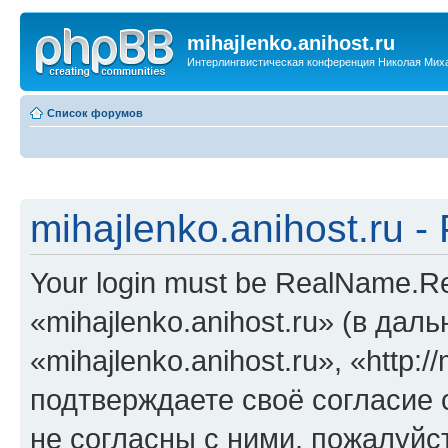
mihajlenko.anihost.ru
Интерлингвистическая конференция Николая Мих
Список форумов
mihajlenko.anihost.ru 
Your login must be RealName.
«mihajlenko.anihost.ru» (в да
«mihajlenko.anihost.ru», «http://
подтверждаете своё согласие
не согласны с ними, пожалуйст