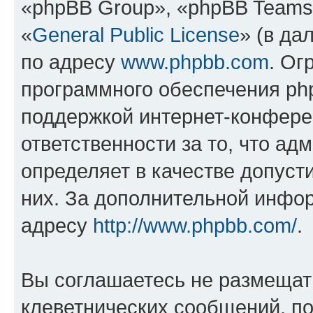
«phpBB Group», «phpBB Teams
«
General Public License
» (в да
по адресу
www.phpbb.com
. Ог
программного обеспечения php
поддержкой интернет-конферен
ответственности за то, что а
определяет в качестве допуст
них. За дополнительной инфо
адресу
http://www.phpbb.com/
.
Вы соглашаетесь не размещат
клеветнических сообщений, п