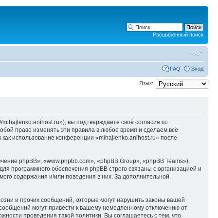
Расширенный поиск
FAQ
Вход
Язык:
/mihajlenko.anihost.ru»), вы подтверждаете своё согласие со
собой право изменять эти правила в любое время и сделаем всё
 как использование конференции «mihajlenko.anihost.ru» после
чение phpBB», «www.phpbb.com», «phpBB Group», «phpBB Teams»),
для программного обеспечения phpBB строго связаны с организацией и
мого содержания и/или поведения в них. За дополнительной
озни и прочих сообщений, которые могут нарушить законы вашей
х сообщений могут привести к вашему немедленному отключению от
ожности проведения такой политики. Вы соглашаетесь с тем, что