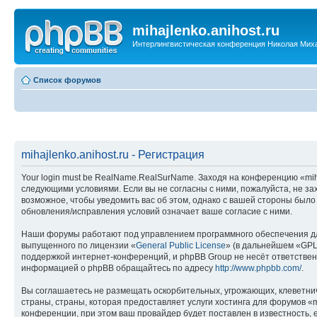
mihajlenko.anihost.ru
Интерлингвистическая конференция Николая Мих
Список форумов
mihajlenko.anihost.ru - Регистрация
Your login must be RealName.RealSurName. Заходя на конференцию «mihajl
следующими условиями. Если вы не согласны с ними, пожалуйста, не зах
возможное, чтобы уведомить вас об этом, однако с вашей стороны было
обновления/исправления условий означает ваше согласие с ними.
Наши форумы работают под управлением программного обеспечения дл
выпущенного по лицензии «
General Public License
» (в дальнейшем «GPL
поддержкой интернет-конференций, и phpBB Group не несёт ответствен
информацией о phpBB обращайтесь по адресу
http://www.phpbb.com/
.
Вы соглашаетесь не размещать оскорбительных, угрожающих, клеветни
страны, страны, которая предоставляет услуги хостинга для форумов «
конференции, при этом ваш провайдер будет поставлен в известность, 