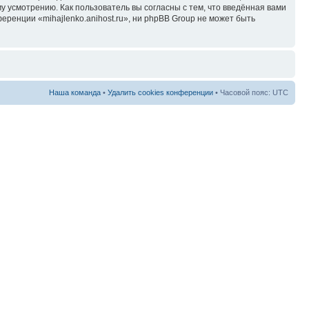
у усмотрению. Как пользователь вы согласны с тем, что введённая вами
ренции «mihajlenko.anihost.ru», ни phpBB Group не может быть
Наша команда
•
Удалить cookies конференции
• Часовой пояс: UTC