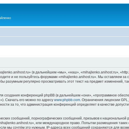
айленко
enko.anihost.ru» (в дальнейшем «мы», «наш», «mihajlenko.anihost.ru», «http:/
одите и не пользуйтесь форумами «mihajlenko.anihost.ru». Мы оставляем за 
 бы разумным регулярно просматривать этот текст на предмет изменений, так
я создания конференций phpBB (в дальнейшем «они», «программное обеспе
»). Скачать его можно по адресу
www.phpbb.com
. Ограничения лицензии GPL 
ности за то, что администрация конференций определяет в качестве допусти
ческих сообщений, порнографических сообщений, призывов к национальной р
mihajlenko.anihost.ru», или международное право. Попытки размещения таки
если мы сочтём это нужным. IP-адреса всех сообщений сохраняются для возм