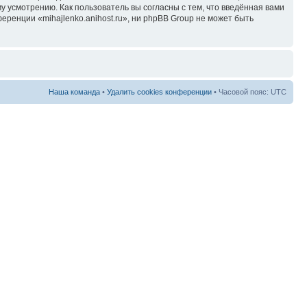
у усмотрению. Как пользователь вы согласны с тем, что введённая вами
ренции «mihajlenko.anihost.ru», ни phpBB Group не может быть
Наша команда
•
Удалить cookies конференции
• Часовой пояс: UTC