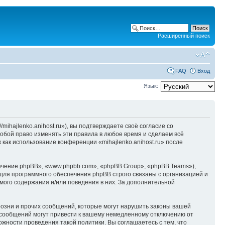
Расширенный поиск
FAQ
Вход
Язык:
/mihajlenko.anihost.ru»), вы подтверждаете своё согласие со
собой право изменять эти правила в любое время и сделаем всё
 как использование конференции «mihajlenko.anihost.ru» после
чение phpBB», «www.phpbb.com», «phpBB Group», «phpBB Teams»),
для программного обеспечения phpBB строго связаны с организацией и
мого содержания и/или поведения в них. За дополнительной
озни и прочих сообщений, которые могут нарушить законы вашей
х сообщений могут привести к вашему немедленному отключению от
ожности проведения такой политики. Вы соглашаетесь с тем, что