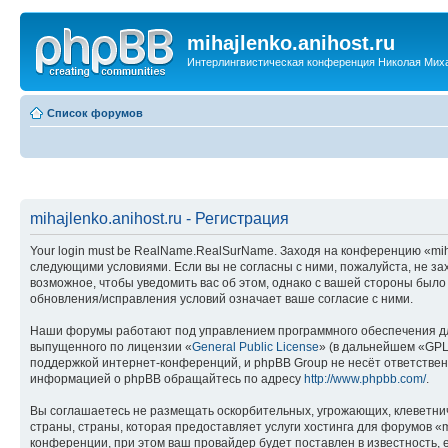
mihajlenko.anihost.ru
Интерлингвистическая конференция Николая Мих
Список форумов
mihajlenko.anihost.ru - Регистрация
Your login must be RealName.RealSurName. Заходя на конференцию «mihajl
следующими условиями. Если вы не согласны с ними, пожалуйста, не зах
возможное, чтобы уведомить вас об этом, однако с вашей стороны было
обновления/исправления условий означает ваше согласие с ними.
Наши форумы работают под управлением программного обеспечения дл
выпущенного по лицензии «
General Public License
» (в дальнейшем «GPL
поддержкой интернет-конференций, и phpBB Group не несёт ответствен
информацией о phpBB обращайтесь по адресу
http://www.phpbb.com/
.
Вы соглашаетесь не размещать оскорбительных, угрожающих, клеветни
страны, страны, которая предоставляет услуги хостинга для форумов «
конференции, при этом ваш провайдер будет поставлен в известность, 