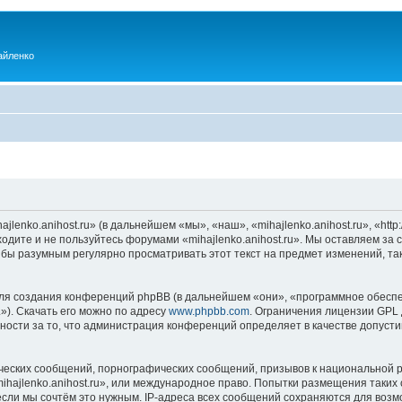
айленко
enko.anihost.ru» (в дальнейшем «мы», «наш», «mihajlenko.anihost.ru», «http:/
одите и не пользуйтесь форумами «mihajlenko.anihost.ru». Мы оставляем за 
 бы разумным регулярно просматривать этот текст на предмет изменений, так
я создания конференций phpBB (в дальнейшем «они», «программное обеспе
»). Скачать его можно по адресу
www.phpbb.com
. Ограничения лицензии GPL 
ности за то, что администрация конференций определяет в качестве допусти
ческих сообщений, порнографических сообщений, призывов к национальной р
mihajlenko.anihost.ru», или международное право. Попытки размещения таки
если мы сочтём это нужным. IP-адреса всех сообщений сохраняются для возм