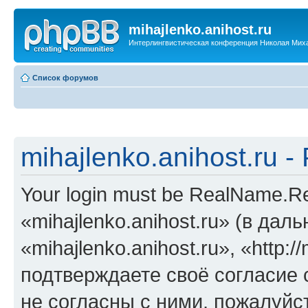
mihajlenko.anihost.ru
Интерлингвистическая конференция Николая Мих
Список форумов
mihajlenko.anihost.ru 
Your login must be RealName.
«mihajlenko.anihost.ru» (в да
«mihajlenko.anihost.ru», «http://
подтверждаете своё согласие
не согласны с ними, пожалуйст