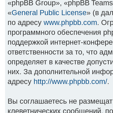
«phpBB Group», «phpBB Teams
«
General Public License
» (в да
по адресу
www.phpbb.com
. Ог
программного обеспечения php
поддержкой интернет-конферен
ответственности за то, что а
определяет в качестве допуст
них. За дополнительной инфо
адресу
http://www.phpbb.com/
.
Вы соглашаетесь не размещат
клеветнических сообщений, п