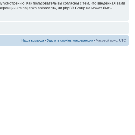
у усмотрению. Как пользователь вы согласны с тем, что введённая вами
ренции «mihajlenko.anihost.ru», ни phpBB Group не может быть
Наша команда
•
Удалить cookies конференции
• Часовой пояс: UTC