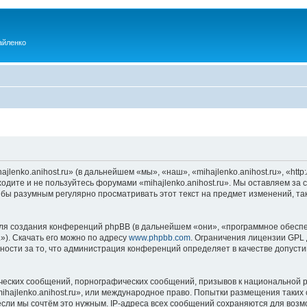
айленко
enko.anihost.ru» (в дальнейшем «мы», «наш», «mihajlenko.anihost.ru», «http:/
одите и не пользуйтесь форумами «mihajlenko.anihost.ru». Мы оставляем за 
 бы разумным регулярно просматривать этот текст на предмет изменений, так
я создания конференций phpBB (в дальнейшем «они», «программное обеспе
»). Скачать его можно по адресу
www.phpbb.com
. Ограничения лицензии GPL 
ности за то, что администрация конференций определяет в качестве допусти
ческих сообщений, порнографических сообщений, призывов к национальной р
mihajlenko.anihost.ru», или международное право. Попытки размещения таки
если мы сочтём это нужным. IP-адреса всех сообщений сохраняются для возм