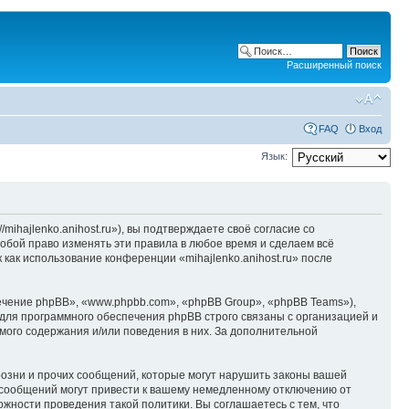
Расширенный поиск
FAQ
Вход
Язык:
/mihajlenko.anihost.ru»), вы подтверждаете своё согласие со
собой право изменять эти правила в любое время и сделаем всё
 как использование конференции «mihajlenko.anihost.ru» после
чение phpBB», «www.phpbb.com», «phpBB Group», «phpBB Teams»),
для программного обеспечения phpBB строго связаны с организацией и
мого содержания и/или поведения в них. За дополнительной
озни и прочих сообщений, которые могут нарушить законы вашей
х сообщений могут привести к вашему немедленному отключению от
ожности проведения такой политики. Вы соглашаетесь с тем, что