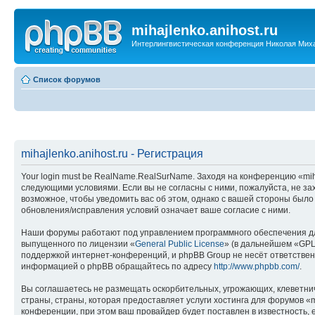
mihajlenko.anihost.ru
Интерлингвистическая конференция Николая Мих
Список форумов
mihajlenko.anihost.ru - Регистрация
Your login must be RealName.RealSurName. Заходя на конференцию «mihajl
следующими условиями. Если вы не согласны с ними, пожалуйста, не зах
возможное, чтобы уведомить вас об этом, однако с вашей стороны было
обновления/исправления условий означает ваше согласие с ними.
Наши форумы работают под управлением программного обеспечения дл
выпущенного по лицензии «
General Public License
» (в дальнейшем «GPL
поддержкой интернет-конференций, и phpBB Group не несёт ответствен
информацией о phpBB обращайтесь по адресу
http://www.phpbb.com/
.
Вы соглашаетесь не размещать оскорбительных, угрожающих, клеветни
страны, страны, которая предоставляет услуги хостинга для форумов «
конференции, при этом ваш провайдер будет поставлен в известность, 