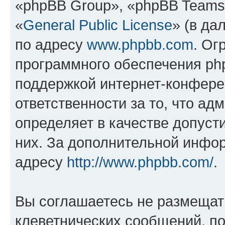
«phpBB Group», «phpBB Teams
«
General Public License
» (в да
по адресу
www.phpbb.com
. Ог
программного обеспечения php
поддержкой интернет-конферен
ответственности за то, что а
определяет в качестве допуст
них. За дополнительной инфо
адресу
http://www.phpbb.com/
.
Вы соглашаетесь не размещат
клеветнических сообщений, п