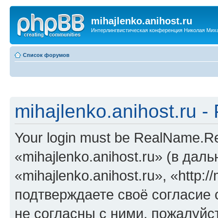
mihajlenko.anihost.ru
Интерлингвистическая конференция Николая Мих
Список форумов
mihajlenko.anihost.ru 
Your login must be RealName.
«mihajlenko.anihost.ru» (в да
«mihajlenko.anihost.ru», «http://
подтверждаете своё согласие
не согласны с ними, пожалуйст