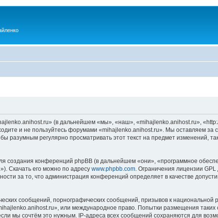
айленко
enko.anihost.ru» (в дальнейшем «мы», «наш», «mihajlenko.anihost.ru», «http:/
одите и не пользуйтесь форумами «mihajlenko.anihost.ru». Мы оставляем за 
 бы разумным регулярно просматривать этот текст на предмет изменений, так
я создания конференций phpBB (в дальнейшем «они», «программное обеспе
»). Скачать его можно по адресу
www.phpbb.com
. Ограничения лицензии GPL 
ности за то, что администрация конференций определяет в качестве допусти
ческих сообщений, порнографических сообщений, призывов к национальной р
mihajlenko.anihost.ru», или международное право. Попытки размещения таки
если мы сочтём это нужным. IP-адреса всех сообщений сохраняются для возм