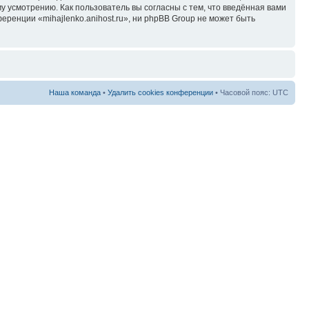
у усмотрению. Как пользователь вы согласны с тем, что введённая вами
ренции «mihajlenko.anihost.ru», ни phpBB Group не может быть
Наша команда
•
Удалить cookies конференции
• Часовой пояс: UTC