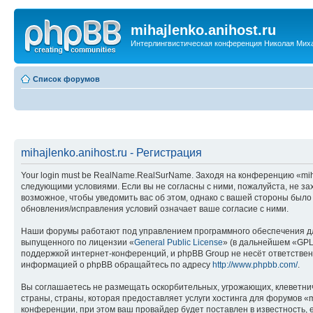
mihajlenko.anihost.ru
Интерлингвистическая конференция Николая Мих
Список форумов
mihajlenko.anihost.ru - Регистрация
Your login must be RealName.RealSurName. Заходя на конференцию «mihajl
следующими условиями. Если вы не согласны с ними, пожалуйста, не зах
возможное, чтобы уведомить вас об этом, однако с вашей стороны было
обновления/исправления условий означает ваше согласие с ними.
Наши форумы работают под управлением программного обеспечения дл
выпущенного по лицензии «
General Public License
» (в дальнейшем «GPL
поддержкой интернет-конференций, и phpBB Group не несёт ответствен
информацией о phpBB обращайтесь по адресу
http://www.phpbb.com/
.
Вы соглашаетесь не размещать оскорбительных, угрожающих, клеветни
страны, страны, которая предоставляет услуги хостинга для форумов «
конференции, при этом ваш провайдер будет поставлен в известность, 