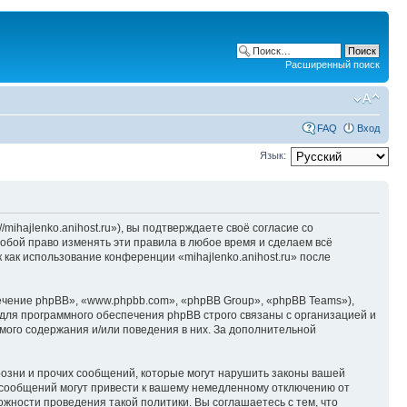
Расширенный поиск
FAQ
Вход
Язык:
/mihajlenko.anihost.ru»), вы подтверждаете своё согласие со
собой право изменять эти правила в любое время и сделаем всё
 как использование конференции «mihajlenko.anihost.ru» после
чение phpBB», «www.phpbb.com», «phpBB Group», «phpBB Teams»),
для программного обеспечения phpBB строго связаны с организацией и
мого содержания и/или поведения в них. За дополнительной
озни и прочих сообщений, которые могут нарушить законы вашей
х сообщений могут привести к вашему немедленному отключению от
ожности проведения такой политики. Вы соглашаетесь с тем, что