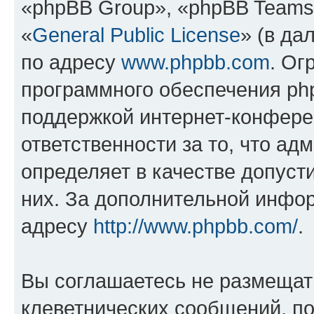
«phpBB Group», «phpBB Teams
«
General Public License
» (в да
по адресу
www.phpbb.com
. Ог
программного обеспечения php
поддержкой интернет-конферен
ответственности за то, что а
определяет в качестве допуст
них. За дополнительной инфо
адресу
http://www.phpbb.com/
.
Вы соглашаетесь не размещат
клеветнических сообщений, п