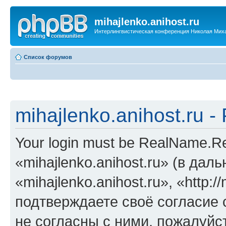
mihajlenko.anihost.ru
Интерлингвистическая конференция Николая Мих
Список форумов
mihajlenko.anihost.ru 
Your login must be RealName.
«mihajlenko.anihost.ru» (в да
«mihajlenko.anihost.ru», «http://
подтверждаете своё согласие
не согласны с ними, пожалуйст