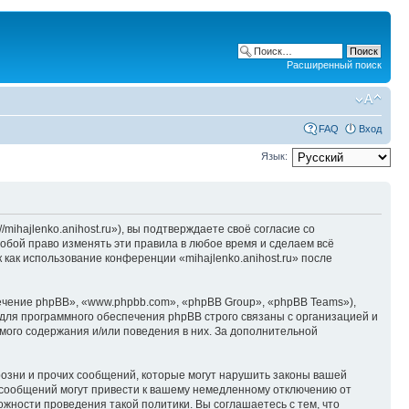
Расширенный поиск
FAQ
Вход
Язык:
/mihajlenko.anihost.ru»), вы подтверждаете своё согласие со
собой право изменять эти правила в любое время и сделаем всё
 как использование конференции «mihajlenko.anihost.ru» после
чение phpBB», «www.phpbb.com», «phpBB Group», «phpBB Teams»),
для программного обеспечения phpBB строго связаны с организацией и
мого содержания и/или поведения в них. За дополнительной
озни и прочих сообщений, которые могут нарушить законы вашей
х сообщений могут привести к вашему немедленному отключению от
ожности проведения такой политики. Вы соглашаетесь с тем, что