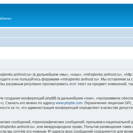
айленко
enko.anihost.ru» (в дальнейшем «мы», «наш», «mihajlenko.anihost.ru», «http:/
одите и не пользуйтесь форумами «mihajlenko.anihost.ru». Мы оставляем за 
 бы разумным регулярно просматривать этот текст на предмет изменений, так
я создания конференций phpBB (в дальнейшем «они», «программное обеспе
»). Скачать его можно по адресу
www.phpbb.com
. Ограничения лицензии GPL 
ности за то, что администрация конференций определяет в качестве допусти
ческих сообщений, порнографических сообщений, призывов к национальной р
mihajlenko.anihost.ru», или международное право. Попытки размещения таки
если мы сочтём это нужным. IP-адреса всех сообщений сохраняются для возм