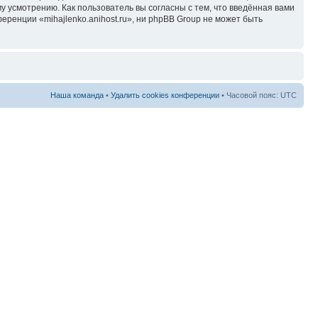
у усмотрению. Как пользователь вы согласны с тем, что введённая вами
ренции «mihajlenko.anihost.ru», ни phpBB Group не может быть
Наша команда
•
Удалить cookies конференции
• Часовой пояс: UTC