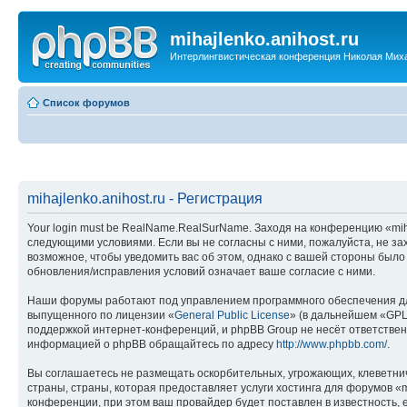
mihajlenko.anihost.ru
Интерлингвистическая конференция Николая Мих
Список форумов
mihajlenko.anihost.ru - Регистрация
Your login must be RealName.RealSurName. Заходя на конференцию «mihajl
следующими условиями. Если вы не согласны с ними, пожалуйста, не зах
возможное, чтобы уведомить вас об этом, однако с вашей стороны было
обновления/исправления условий означает ваше согласие с ними.
Наши форумы работают под управлением программного обеспечения дл
выпущенного по лицензии «
General Public License
» (в дальнейшем «GPL
поддержкой интернет-конференций, и phpBB Group не несёт ответствен
информацией о phpBB обращайтесь по адресу
http://www.phpbb.com/
.
Вы соглашаетесь не размещать оскорбительных, угрожающих, клеветни
страны, страны, которая предоставляет услуги хостинга для форумов «
конференции, при этом ваш провайдер будет поставлен в известность, 