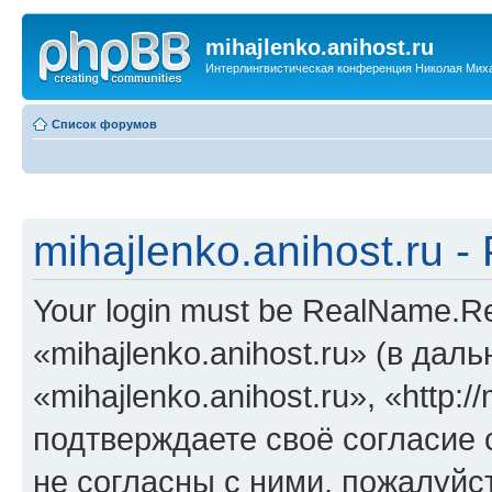
mihajlenko.anihost.ru
Интерлингвистическая конференция Николая Мих
Список форумов
mihajlenko.anihost.ru 
Your login must be RealName.
«mihajlenko.anihost.ru» (в да
«mihajlenko.anihost.ru», «http://
подтверждаете своё согласие
не согласны с ними, пожалуйст