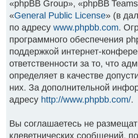
«phpBB Group», «phpBB Teams
«
General Public License
» (в да
по адресу
www.phpbb.com
. Ог
программного обеспечения php
поддержкой интернет-конферен
ответственности за то, что а
определяет в качестве допуст
них. За дополнительной инфо
адресу
http://www.phpbb.com/
.
Вы соглашаетесь не размещат
клеветнических сообщений, п