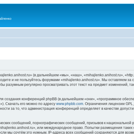
айленко
enko.anihost.ru» (в дальнейшем «мы», «наш», «mihajlenko.anihost.ru», «http:/
одите и не пользуйтесь форумами «mihajlenko.anihost.ru». Мы оставляем за 
 бы разумным регулярно просматривать этот текст на предмет изменений, так
я создания конференций phpBB (в дальнейшем «они», «программное обеспе
»). Скачать его можно по адресу
www.phpbb.com
. Ограничения лицензии GPL 
ности за то, что администрация конференций определяет в качестве допусти
ческих сообщений, порнографических сообщений, призывов к национальной р
mihajlenko.anihost.ru», или международное право. Попытки размещения таки
если мы сочтём это нужным. IP-адреса всех сообщений сохраняются для возм