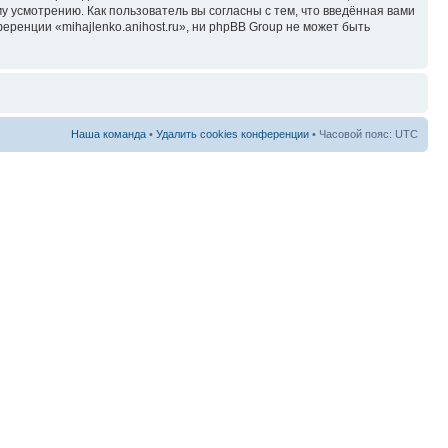
у усмотрению. Как пользователь вы согласны с тем, что введённая вами
ренции «mihajlenko.anihost.ru», ни phpBB Group не может быть
Наша команда
•
Удалить cookies конференции
• Часовой пояс: UTC