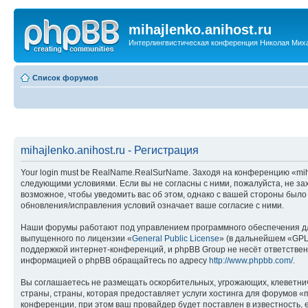
mihajlenko.anihost.ru
Интерлингвистическая конференция Николая Мих
Список форумов
mihajlenko.anihost.ru - Регистрация
Your login must be RealName.RealSurName. Заходя на конференцию «mihajl
следующими условиями. Если вы не согласны с ними, пожалуйста, не зах
возможное, чтобы уведомить вас об этом, однако с вашей стороны было
обновления/исправления условий означает ваше согласие с ними.
Наши форумы работают под управлением программного обеспечения дл
выпущенного по лицензии «
General Public License
» (в дальнейшем «GPL
поддержкой интернет-конференций, и phpBB Group не несёт ответствен
информацией о phpBB обращайтесь по адресу
http://www.phpbb.com/
.
Вы соглашаетесь не размещать оскорбительных, угрожающих, клеветни
страны, страны, которая предоставляет услуги хостинга для форумов «
конференции, при этом ваш провайдер будет поставлен в известность, 