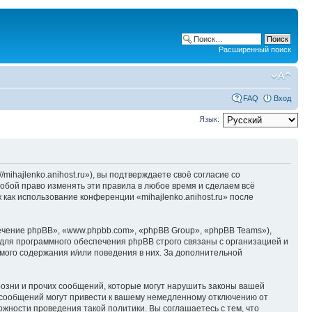
Расширенный поиск
FAQ
Вход
Язык:
/mihajlenko.anihost.ru»), вы подтверждаете своё согласие со
собой право изменять эти правила в любое время и сделаем всё
 как использование конференции «mihajlenko.anihost.ru» после
чение phpBB», «www.phpbb.com», «phpBB Group», «phpBB Teams»),
для программного обеспечения phpBB строго связаны с организацией и
мого содержания и/или поведения в них. За дополнительной
озни и прочих сообщений, которые могут нарушить законы вашей
х сообщений могут привести к вашему немедленному отключению от
ожности проведения такой политики. Вы соглашаетесь с тем, что